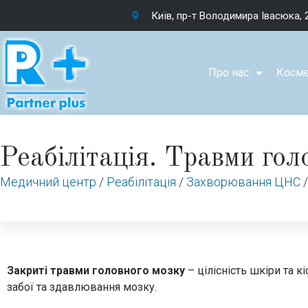
Київ, пр-т Володимира Івасюка, 
Про нас
Косме
Реабілітація. Травми гол
Медичний центр
/
Реабілітація
/
Захворювання ЦНС
Закриті травми головного мозку
– цілісність шкіри та к
забої та здавлювання мозку.