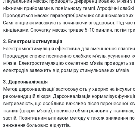
Лікувальний масаж проводять диференційовано, м’язи з
ніжними прийомами в повільному темпі. Атрофічні слабкі
Проводиться масаж паравертебральних спинномозкових сег
Самі кінцівки масажують починаючи зі здорової. Під час
кінцівками. Спочатку масаж триває 5-10 хвилин, потім три
2. Електроміостимуляція
Електроміостимуляція ефективна для зменшення спастичн
Процедура сприяє посиленню слабких м’язів, усуненню к
м’язів. Електростимуляцію скелетних м’язів проводять за
електродів залежить від розміру стимульованих м’язів.
3. Дарсонвалізація
Метод дарсонвалізації застосовують у хворих на інсульт 
рекомендацій лікаря. Дарсонвалізація нормалізує функції
витривалість, що особливо важливо після перенесеної х
тканин (шкіри, м’язів), посилює обмін речовин у тканинах
застій. Позитивним впливом методу є також зниження пор
зниження больових відчуттів.