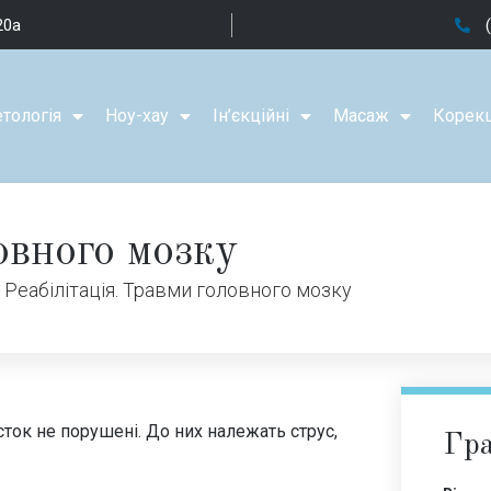
20а
тологія
Ноу-хау
Ін’єкційні
Масаж
Корекц
овного мозку
/
Реабілітація. Травми головного мозку
істок не порушені. До них належать струс,
Гра