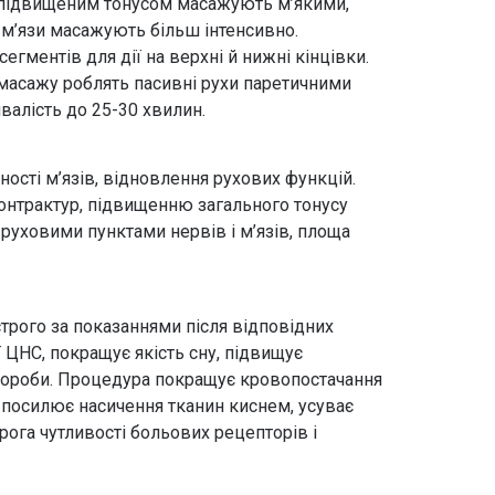
 підвищеним тонусом масажують м’якими,
 м’язи масажують більш інтенсивно.
ментів для дії на верхні й нижні кінцівки.
 масажу роблять пасивні рухи паретичними
валість до 25-30 хвилин.
ості м’язів, відновлення рухових функцій.
онтрактур, підвищенню загального тонусу
 руховими пунктами нервів і м’язів, площа
строго за показаннями після відповідних
 ЦНС, покращує якість сну, підвищує
вороби. Процедура покращує кровопостачання
, посилює насичення тканин киснем, усуває
ога чутливості больових рецепторів і