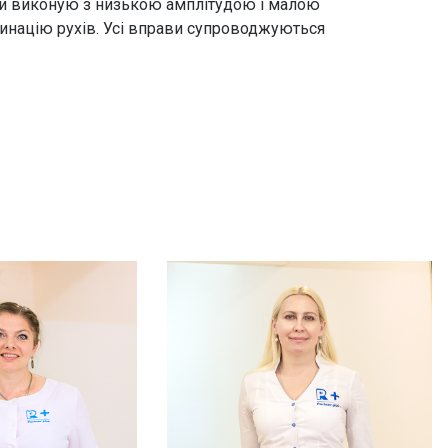
ави виконую з низькою амплітудою і малою
инацію рухів. Усі вправи супроводжуються