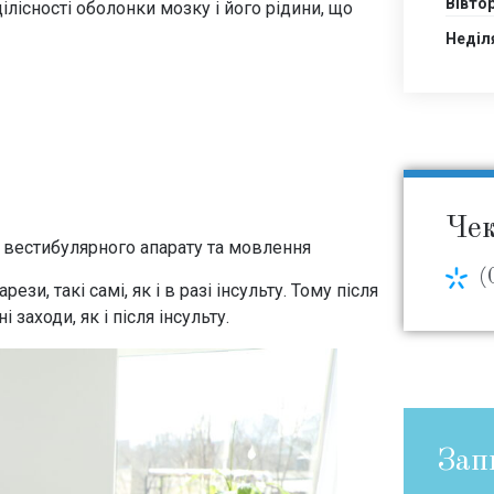
Вівто
існості оболонки мозку і його рідини, що
Неділ
Чек
 вестибулярного апарату та мовлення
(
зи, такі самі, як і в разі інсульту. Тому після
 заходи, як і після інсульту.
Зап