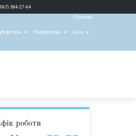
(067) 384-27-64
Русский
ія фігури
Реабілітація
Ціни
фік роботи