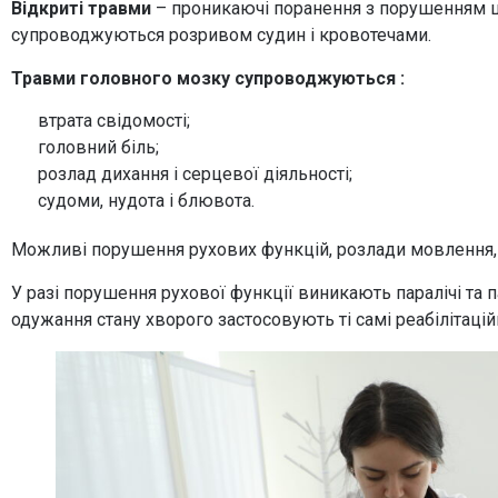
Відкриті травми
– проникаючі поранення з порушенням ціл
супроводжуються розривом судин і кровотечами.
Травми головного мозку супроводжуються :
втрата свідомості;
головний біль;
розлад дихання і серцевої діяльності;
судоми, нудота і блювота.
Можливі порушення рухових функцій, розлади мовлення,
У разі порушення рухової функції виникають паралічі та паре
одужання стану хворого застосовують ті самі реабілітаційні