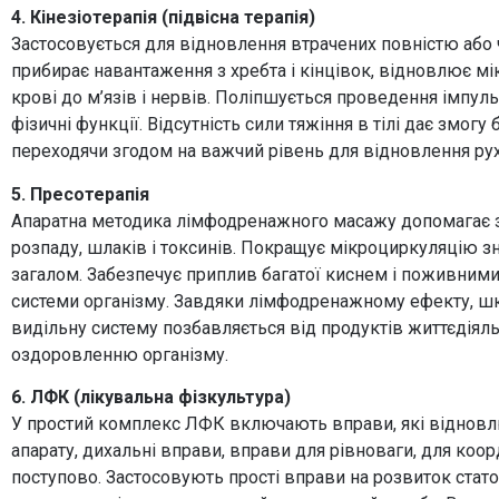
4. Кінезіотерапія (підвісна терапія)
Застосовується для відновлення втрачених повністю або 
прибирає навантаження з хребта і кінцівок, відновлює м
крові до м’язів і нервів. Поліпшується проведення імпул
фізичні функції. Відсутність сили тяжіння в тілі дає змогу
переходячи згодом на важчий рівень для відновлення руху
5. Пресотерапія
Апаратна методика лімфодренажного масажу допомагає з
розпаду, шлаків і токсинів. Покращує мікроциркуляцію зн
загалом. Забезпечує приплив багатої киснем і поживними 
системи організму. Завдяки лімфодренажному ефекту, шкір
видільну систему позбавляється від продуктів життєдіяль
оздоровленню організму.
6. ЛФК (лікувальна фізкультура)
У простий комплекс ЛФК включають вправи, які відновл
апарату, дихальні вправи, вправи для рівноваги, для коо
поступово. Застосовують прості вправи на розвиток статок