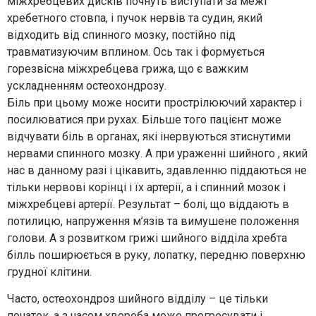
міжхребцевих дисків почнуть виступати за межі
хребетного стовпа, і пучок нервів та судин, який
відходить від спинного мозку, постійно під
травматизуючим вплином. Ось так і формується
горезвісна міжхребцева грижа, що є важким
ускладненням остеохондрозу.
Біль при цьому може носити прострілюючий характер і
посилюватися при рухах. Більше того пацієнт може
відчувати біль в органах, які інервуються зтиснутими
нервами спинного мозку. А при ураженні шийного , який
нас в данному разі і цікавить, здавленню піддаються не
тільки нервові корінці і їх артерії, а і спинний мозок і
міжхребцеві артерії. Результат – болі, що віддають в
потилицю, напруження м’язів та вимушене положення
голови. А з розвитком грижі шийного відділа хребта
білль поширюється в руку, лопатку, передню поверхню
грудної клітини.
Часто, остеохондроз шийного відділу – це тільки
початок, а з часом хвороба може прогресувати і