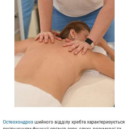
Остеохондроз
шийного відділу хребта характеризується
погіршенням функції органів зору, слуху, розумової та