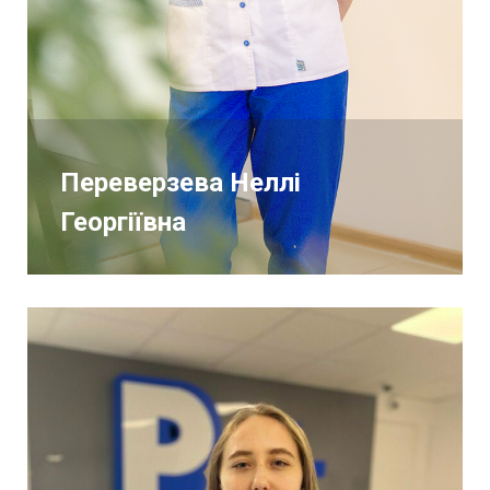
Переверзева Неллі
Георгіївна