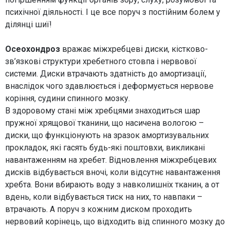
психічної діяльності. І це все поруч з постійним болем у
ділянці шиї!
Осеохондроз
вражає міжхребцеві диски, кістково-
зв’язкові структури хребетного стовпа і нервової
системи. Диски втрачають здатність до амортизації,
внаслідок чого здавлюється і деформується нервове
коріння, судини спинного мозку.
В здоровому стані між хребцями знаходиться шар
пружної хрящової тканини, що насичена вологою –
диски, що функціонують на зразок амортизувальних
прокладок, які гасять будь-які поштовхи, викликані
навантаженням на хребет. Відновлення міжхребцевих
дисків відбувається вночі, коли відсутнє навантаження
хребта. Вони вбирають воду з навколишніх тканин, а от
вдень, коли відбувається тиск на них, то навпаки –
втрачають. А поруч з кожним диском проходить
нервовий корінець, що відходить від спинного мозку до