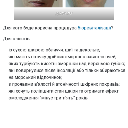
ДО ПІСЛЯ
Для кого буде корисна процедура
біоревіталізації
?
Для клієнтів:
із сухою шкірою обличчя, шиї та декольте;
які мають сіточку дрібних зморшок навколо очей;
яких турбують кисетні зморшки над верхньою губою;
які повернулися після інсоляції або тільки збираються
на морський відпочинок;
з проявами в’ялості й атонічності шкірних покривів;
які хочуть поліпшити стан шкіри та отримати ефект
омолодження “мінус три-п’ять” років