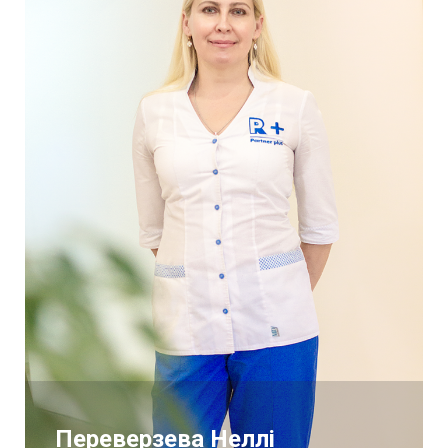
Переверзева Неллі