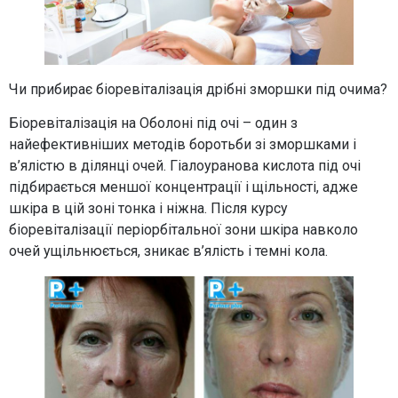
Чи прибирає біоревіталізація дрібні зморшки під очима?
Біоревіталізація на Оболоні під очі – один з
найефективніших методів боротьби зі зморшками і
в’ялістю в ділянці очей. Гіалоуранова кислота під очі
підбирається меншої концентрації і щільності, адже
шкіра в цій зоні тонка і ніжна. Після курсу
біоревіталізації періорбітальної зони шкіра навколо
очей ущільнюється, зникає в’ялість і темні кола.