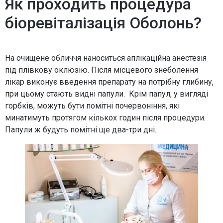
Як проходить процедура
біоревіталізація Оболонь?
На очищене обличчя наноситься аплікаційна анестезія
під плівкову оклюзію. Після місцевого знеболення
лікар виконує введення препарату на потрібну глибину,
при цьому стають видні папули. Крім папул, у вигляді
горбків, можуть бути помітні почервоніння, які
минатимуть протягом кількох годин після процедури.
Папули ж будуть помітні ще два-три дні.