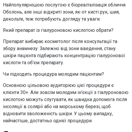
Найпопулярнішою послугою є біоревіталізація обличчя
Оболонь, але інші відкриті зони, як-от кисті рук, шия,
декольте, теж потребують догляду та уваги.
Який препарат із гіалуроновою кислотою обрати?
Препарат вибирає косметолог після консультації та
збору анамнезу. Залежно від зони введення, стану
шкіри пацієнта підбирають концентрацію гіалуронової
кислоти та об’єм препарату.
Чи підходить процедура молодим пацієнтам?
Основною цільовою аудиторією цієї процедури є
клієнти 30+. Але зовсім молодим ін’єкції з гіалуроновою
кислотою можуть слугувати, як швидка допомога після
інсоляції в солярії або на морському березі, щоб
відновити зволоженість шкіри. У цьому випадку,
найчастіше, достатньо однієї процедури.