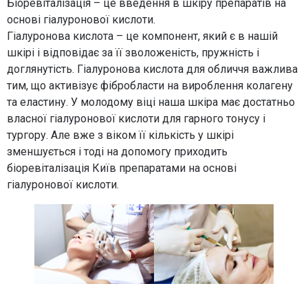
Біоревіталізація – це введення в шкіру препаратів на
основі гіалуронової кислоти.
Гіалуронова кислота – це компонент, який є в нашій
шкірі і відповідає за її зволоженість, пружність і
доглянутість. Гіалуронова кислота для обличчя важлива
тим, що активізує фібробласти на вироблення колагену
та еластину. У молодому віці наша шкіра має достатньо
власної гіалуронової кислоти для гарного тонусу і
тургору. Але вже з віком її кількість у шкірі
зменшується і тоді на допомогу приходить
біоревіталізація Київ препаратами на основі
гіалуронової кислоти.