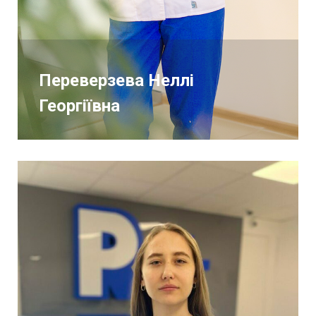
Переверзева Неллі
Георгіївна