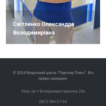
Світленко Олександра
Володимирівна
© 2024 Медичний центр “Партнер Плюс”. Всі
права захищені.
Київ, пр-т Володимира Івасюка, 20а
(067) 384-27-64