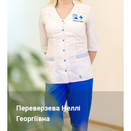
Переверзева Неллі
Георгіївна