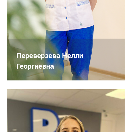
Переверзева Нелли
Георгиевна