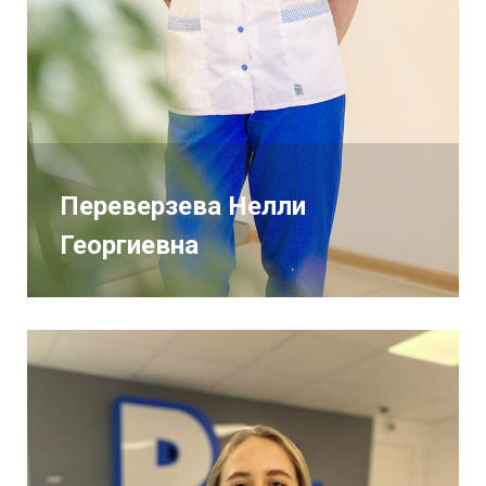
Переверзева Нелли
Георгиевна