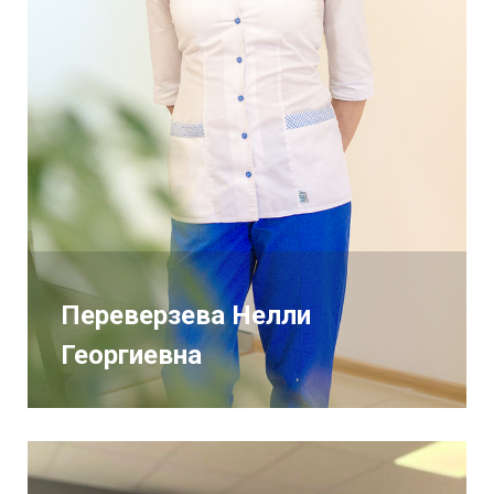
Переверзева Нелли
Георгиевна